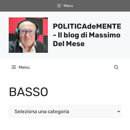
Vai
Menu
al
contenuto
POLITICAdeMENTE
- Il blog di Massimo
Del Mese
Menu
BASSO
Categorie