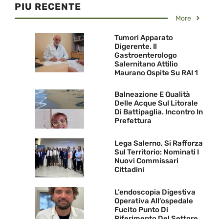
PIU RECENTE
More
Tumori Apparato
Digerente. Il
Gastroenterologo
Salernitano Attilio
Maurano Ospite Su RAI 1
Balneazione E Qualità
Delle Acque Sul Litorale
Di Battipaglia. Incontro In
Prefettura
Lega Salerno, Si Rafforza
Sul Territorio: Nominati I
Nuovi Commissari
Cittadini
L’endoscopia Digestiva
Operativa All’ospedale
Fucito Punto Di
Riferimento Del Settore