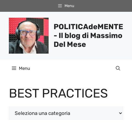
Vai
Menu
al
contenuto
POLITICAdeMENTE
- Il blog di Massimo
Del Mese
Menu
BEST PRACTICES
Categorie