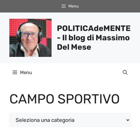
Vai
Menu
al
contenuto
POLITICAdeMENTE
- Il blog di Massimo
Del Mese
Menu
CAMPO SPORTIVO
Categorie