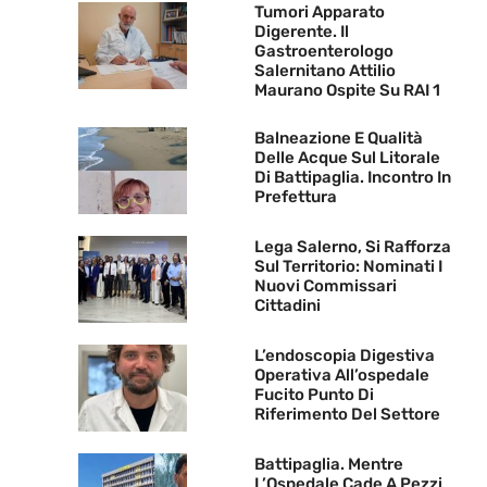
Tumori Apparato
Digerente. Il
Gastroenterologo
Salernitano Attilio
Maurano Ospite Su RAI 1
Balneazione E Qualità
Delle Acque Sul Litorale
Di Battipaglia. Incontro In
Prefettura
Lega Salerno, Si Rafforza
Sul Territorio: Nominati I
Nuovi Commissari
Cittadini
L’endoscopia Digestiva
Operativa All’ospedale
Fucito Punto Di
Riferimento Del Settore
Battipaglia. Mentre
L’Ospedale Cade A Pezzi