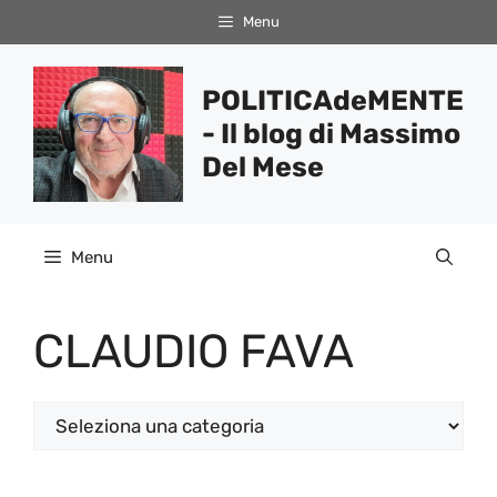
Vai
Menu
al
contenuto
POLITICAdeMENTE
- Il blog di Massimo
Del Mese
Menu
CLAUDIO FAVA
Categorie