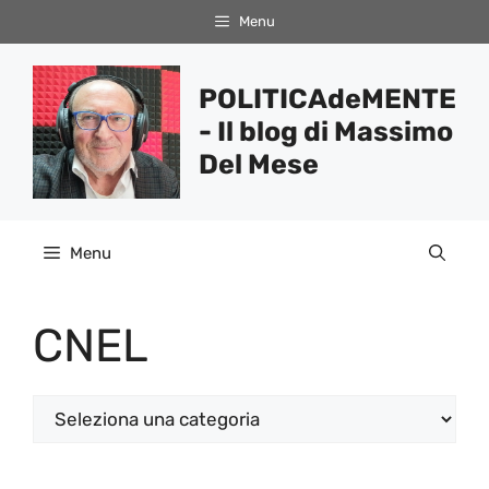
Vai
Menu
al
contenuto
POLITICAdeMENTE
- Il blog di Massimo
Del Mese
Menu
CNEL
Categorie