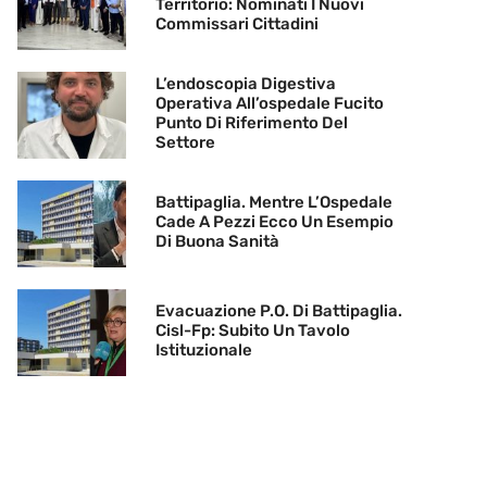
Territorio: Nominati I Nuovi
Commissari Cittadini
L’endoscopia Digestiva
Operativa All’ospedale Fucito
Punto Di Riferimento Del
Settore
Battipaglia. Mentre L’Ospedale
Cade A Pezzi Ecco Un Esempio
Di Buona Sanità
Evacuazione P.O. Di Battipaglia.
Cisl-Fp: Subito Un Tavolo
Istituzionale