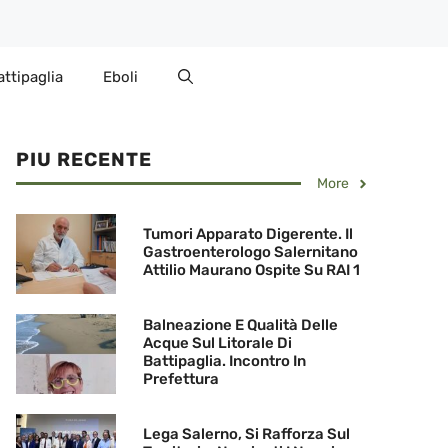
attipaglia
Eboli
PIU RECENTE
More
Tumori Apparato Digerente. Il
Gastroenterologo Salernitano
Attilio Maurano Ospite Su RAI 1
Balneazione E Qualità Delle
Acque Sul Litorale Di
Battipaglia. Incontro In
Prefettura
Lega Salerno, Si Rafforza Sul