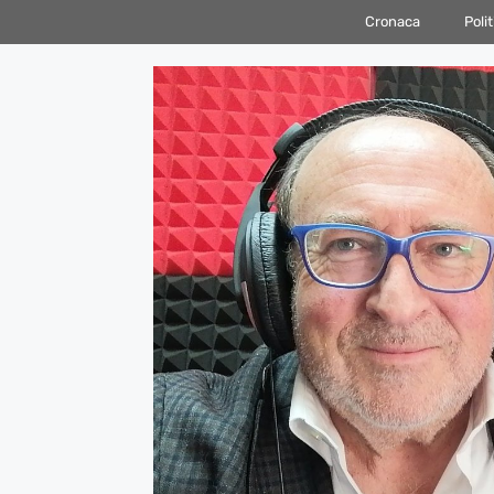
Vai
Cronaca
Polit
al
contenuto