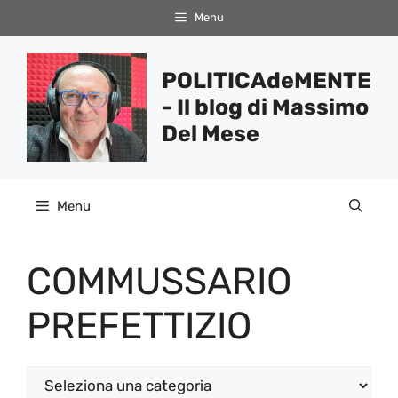
Vai
Menu
al
contenuto
POLITICAdeMENTE
- Il blog di Massimo
Del Mese
Menu
COMMUSSARIO
PREFETTIZIO
Categorie