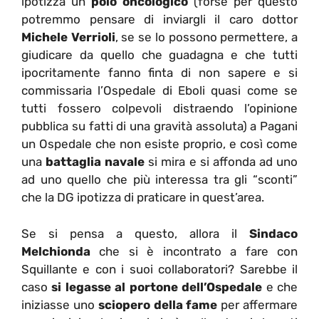
ipotizza un
polo oncologico
(forse per questo
potremmo pensare di inviargli il caro dottor
Michele Verrioli
, se se lo possono permettere, a
giudicare da quello che guadagna e che tutti
ipocritamente fanno finta di non sapere e si
commissaria l’Ospedale di Eboli quasi come se
tutti fossero colpevoli distraendo l’opinione
pubblica su fatti di una gravità assoluta) a Pagani
un Ospedale che non esiste proprio, e così come
una
battaglia navale
si mira e si affonda ad uno
ad uno quello che più interessa tra gli “sconti”
che la DG ipotizza di praticare in quest’area.
Se si pensa a questo, allora il
Sindaco
Melchionda
che si è incontrato a fare con
Squillante e con i suoi collaboratori? Sarebbe il
caso
si legasse al portone dell’Ospedale
e che
iniziasse uno
sciopero della fame
per affermare