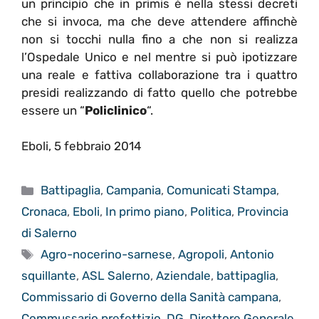
un principio che in primis è nella stessi decreti
che si invoca, ma che deve attendere affinchè
non si tocchi nulla fino a che non si realizza
l’Ospedale Unico e nel mentre si può ipotizzare
una reale e fattiva collaborazione tra i quattro
presidi realizzando di fatto quello che potrebbe
essere un “
Policlinico
“.
Eboli, 5 febbraio 2014
Categorie
Battipaglia
,
Campania
,
Comunicati Stampa
,
Cronaca
,
Eboli
,
In primo piano
,
Politica
,
Provincia
di Salerno
Tag
Agro-nocerino-sarnese
,
Agropoli
,
Antonio
squillante
,
ASL Salerno
,
Aziendale
,
battipaglia
,
Commissario di Governo della Sanità campana
,
Commussario prefettizio
,
DG
,
Direttore Generale
,