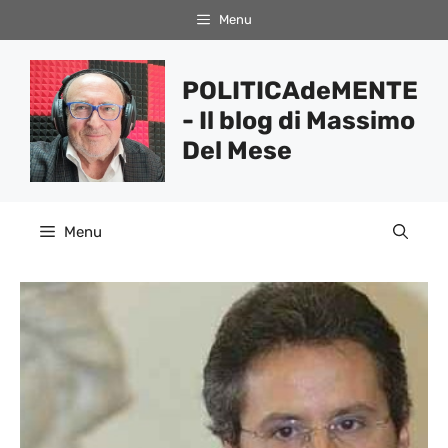
Vai
Menu
al
contenuto
POLITICAdeMENTE
- Il blog di Massimo
Del Mese
Menu