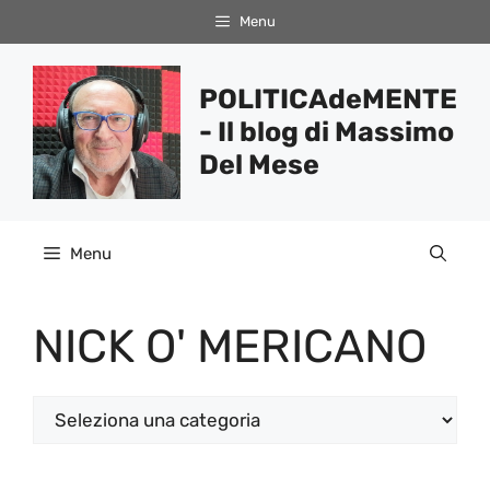
Vai
Menu
al
contenuto
POLITICAdeMENTE
- Il blog di Massimo
Del Mese
Menu
NICK O' MERICANO
Categorie