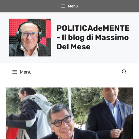
Vai
Menu
al
contenuto
POLITICAdeMENTE
- Il blog di Massimo
Del Mese
Menu