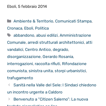
Eboli, 5 febbraio 2014
Categorie
Ambiente & Territorio
,
Comunicati Stampa
,
Cronaca
,
Eboli
,
Politica
Tag
abbandono
,
abusi edilizi
,
Amministrazione
Comunale
,
arredi strutturali architettonici
,
atti
vandalici
,
Centro Antico
,
degrado
,
disorganizzazione
,
Gerardo Rosania
,
interrogazioni
,
raccolta rifiuti
,
Rifondazione
comunista
,
sinistra unita
,
storpi urbanistici
,
trafugamento
Sanità nella Valle del Sele: I Sindaci chiedono
un incontro urgente a Caldoro
Benvenuto a “Citizen Salerno”: La nuova