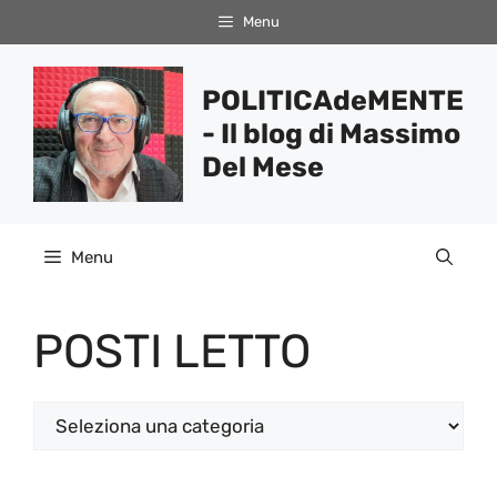
Vai
Menu
al
contenuto
POLITICAdeMENTE
- Il blog di Massimo
Del Mese
Menu
POSTI LETTO
Categorie