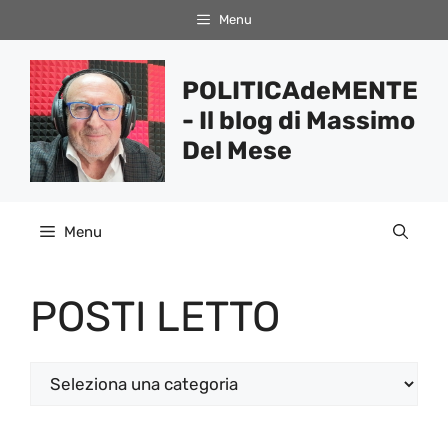
Vai
Menu
al
contenuto
POLITICAdeMENTE
- Il blog di Massimo
Del Mese
Menu
POSTI LETTO
Categorie