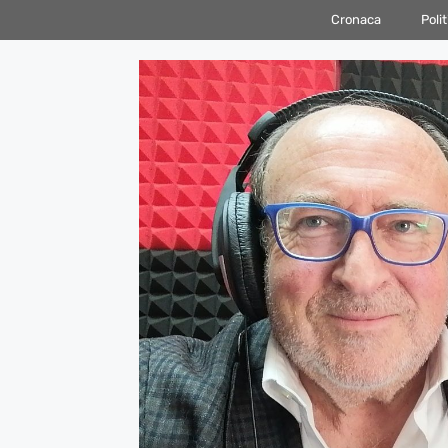
Vai
Cronaca
Polit
al
contenuto