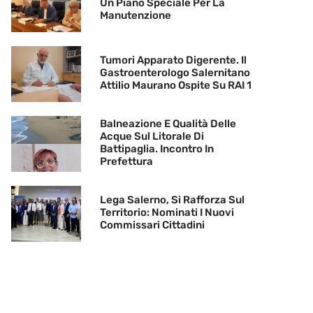
Un Piano Speciale Per La
Manutenzione
Tumori Apparato Digerente. Il
Gastroenterologo Salernitano
Attilio Maurano Ospite Su RAI 1
Balneazione E Qualità Delle
Acque Sul Litorale Di
Battipaglia. Incontro In
Prefettura
Lega Salerno, Si Rafforza Sul
Territorio: Nominati I Nuovi
Commissari Cittadini