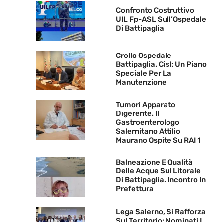
Confronto Costruttivo
UIL Fp-ASL Sull’Ospedale
Di Battipaglia
Crollo Ospedale
Battipaglia. Cisl: Un Piano
Speciale Per La
Manutenzione
Tumori Apparato
Digerente. Il
Gastroenterologo
Salernitano Attilio
Maurano Ospite Su RAI 1
Balneazione E Qualità
Delle Acque Sul Litorale
Di Battipaglia. Incontro In
Prefettura
Lega Salerno, Si Rafforza
Sul Territorio: Nominati I