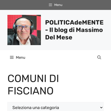
Vai
Menu
al
contenuto
POLITICAdeMENTE
- Il blog di Massimo
Del Mese
Menu
COMUNI DI
FISCIANO
Categorie