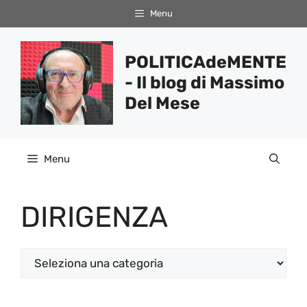
Vai
Menu
al
contenuto
POLITICAdeMENTE
- Il blog di Massimo
Del Mese
Menu
DIRIGENZA
Categorie