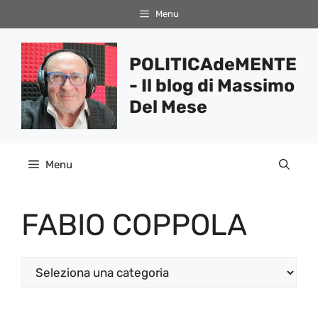
Vai
Menu
al
contenuto
POLITICAdeMENTE
- Il blog di Massimo
Del Mese
Menu
FABIO COPPOLA
Categorie