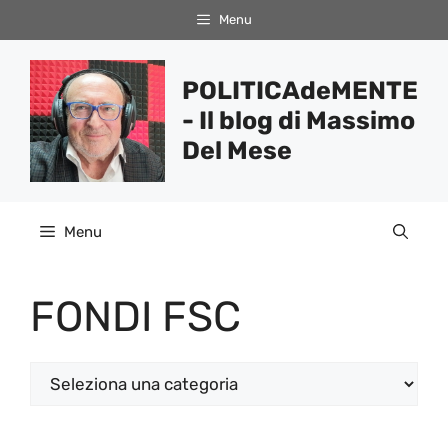
Vai
Menu
al
contenuto
POLITICAdeMENTE
- Il blog di Massimo
Del Mese
Menu
FONDI FSC
Categorie