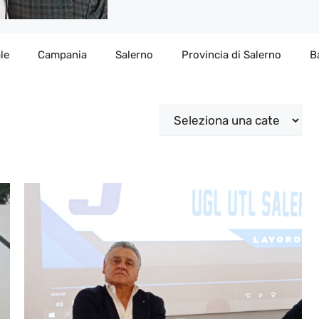
le
Campania
Salerno
Provincia di Salerno
B
Categorie