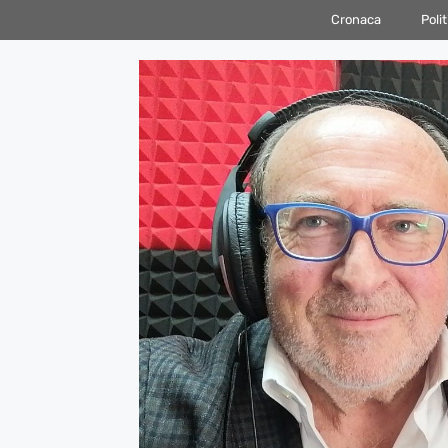
Vai
Cronaca
Polit
al
contenuto