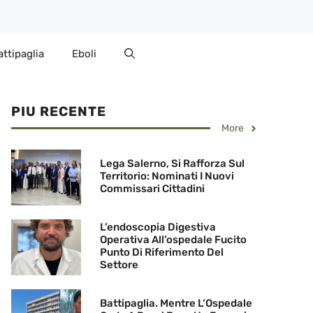
attipaglia
Eboli
PIU RECENTE
More
Lega Salerno, Si Rafforza Sul
Territorio: Nominati I Nuovi
Commissari Cittadini
L’endoscopia Digestiva
Operativa All’ospedale Fucito
Punto Di Riferimento Del
Settore
Battipaglia. Mentre L’Ospedale