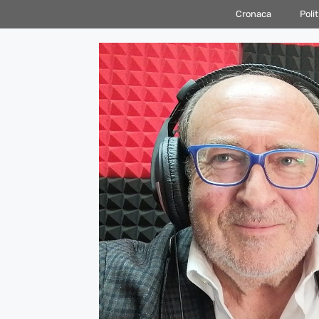
Vai
Cronaca
Polit
al
contenuto