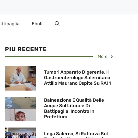
attipaglia
Eboli
PIU RECENTE
More
Tumori Apparato Digerente. Il
Gastroenterologo Salernitano
Attilio Maurano Ospite Su RAI 1
Balneazione E Qualità Delle
Acque Sul Litorale Di
Battipaglia. Incontro In
Prefettura
Lega Salerno, Si Rafforza Sul