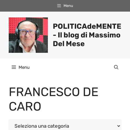
Vai
Menu
al
contenuto
POLITICAdeMENTE
- Il blog di Massimo
Del Mese
Menu
FRANCESCO DE
CARO
Categorie