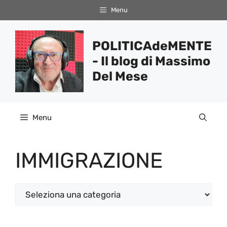
Vai
Menu
al
contenuto
POLITICAdeMENTE
- Il blog di Massimo
Del Mese
Menu
IMMIGRAZIONE
Categorie