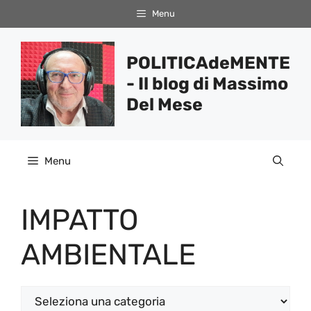
Vai
Menu
al
contenuto
POLITICAdeMENTE
- Il blog di Massimo
Del Mese
Menu
IMPATTO
AMBIENTALE
Categorie