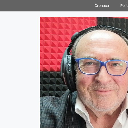
Vai
Cronaca
Polit
al
contenuto