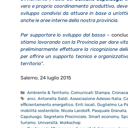
vero e proprio coordinamento produttivo, deve d
sviluppo condivisi da attuare in base a un’otti
anche le aree interne della nostra provincia.
Per supportare lo sviluppo dal basso
– conclu
stiamo lavorando con la Provincia per dare vit
preliminarmente effettuare la ricognizione del
per offrire un supporto tecnico e organizzativ
territorio”
.
Salerno, 24 luglio 2015
Categorie
Ambiente & Territorio
,
Comunicati Stampa
,
Cronac
Tag
anci
,
Antonella Galdi
,
Associazione Adesso Italia
,
C
efficientamento energetico
,
Enti locali
,
Guglielmo La Pa
mobilità sostenibile
,
Nicola Landolfi
,
Pasquale Granata
Capoluogo
,
Segretario Procinciale
,
Smart economy
,
Spo
turismo
,
Università
,
Workschop