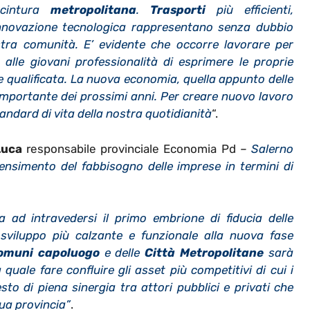
cintura
metropolitana
.
Trasporti
più efficienti,
 innovazione tecnologica rappresentano senza dubbio
ostra comunità. E’ evidente che occorre lavorare per
alle giovani professionalità di esprimere le proprie
ne qualificata. La nuova economia, quella appunto delle
iù importante dei prossimi anni. Per creare nuovo lavoro
tandard di vita della nostra quotidianità
“.
Luca
responsabile provinciale Economia Pd
–
Salerno
 censimento del fabbisogno delle imprese in termini di
a ad intravedersi il primo embrione di fiducia delle
sviluppo più calzante e funzionale alla nuova fase
omuni capoluogo
e delle
Città Metropolitane
sarà
quale fare confluire gli asset più competitivi di cui i
esto di piena sinergia tra attori pubblici e privati che
sua provincia”
.