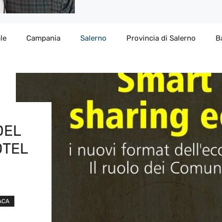
le
Campania
Salerno
Provincia di Salerno
B
DEL
OTEL
ACA