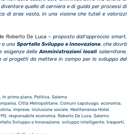
iventare quello di cerniera e di guida per processi di
ca di area vasta, in una visione che tuteli e valorizzi
de Roberto De Luca –
proposto dall’approccio smart,
a a uno
Sportello Sviluppo e Innovazione
, che dovrà
le esigenze delle
Amministrazioni locali
salernitane,
o ai progetti da mettere in campo per lo sviluppo del
a
,
In primo piano
,
Politica
,
Salerno
ampania
,
Città Metropolitane
,
Comuni capoluogo
,
economia
,
stina
,
imprese
,
inclusione sociale
,
Mediterranea Hotel
,
,
PD
,
responsabile economia
,
Roberto De Luca
,
Salerno
rtello Sviluppo e Innovazione
,
sviluppo intelligente
,
trasporti
,