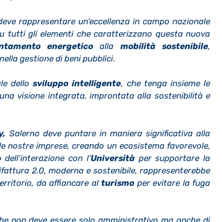
deve rappresentare un’eccellenza in campo nazionale
u tutti gli elementi che caratterizzano questa nuova
entamento energetico
alla
mobilità sostenibile
,
ella gestione di beni pubblici
.
le dello
sviluppo intelligente
, che tenga insieme le
una visione integrata, improntata alla sostenibilità e
y,
Salerno deve puntare in maniera significativa alla
lle nostre imprese, creando un ecosistema favorevole,
 dell’interazione con l’
Università
per supportare la
ifattura 2.0, moderna e sostenibile, rappresenterebbe
rritorio, da affiancare al
turismo
per evitare la fuga
che non deve essere solo amministrativo ma anche di