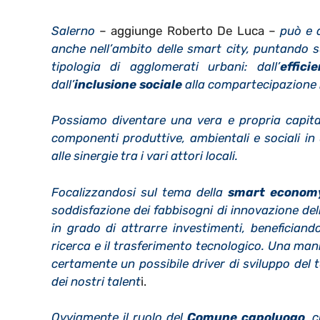
Salerno
– aggiunge Roberto De Luca –
può e 
anche nell’ambito delle smart city, puntando s
tipologia di agglomerati urbani: dall’
effici
dall’
inclusione sociale
alla compartecipazione n
Possiamo diventare una vera e propria capita
componenti produttive, ambientali e sociali in 
alle sinergie tra i vari attori locali.
Focalizzandosi sul tema della
smart econom
soddisfazione dei fabbisogni di innovazione de
in grado di attrarre investimenti, beneficiando
ricerca e il trasferimento tecnologico. Una man
certamente un possibile driver di sviluppo del te
dei nostri talent
i.
Ovviamente il ruolo del
Comune capoluogo
, 