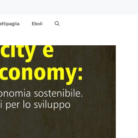
attipaglia
Eboli