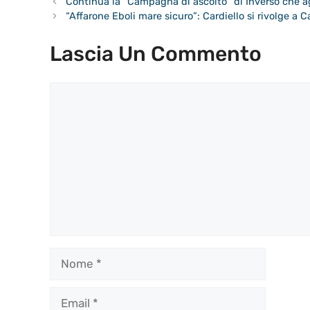
Continua la “Campagna di ascolto” di Inverso che a
“Affarone Eboli mare sicuro”: Cardiello si rivolge a 
Lascia Un Commento
Commento
Nome
Email