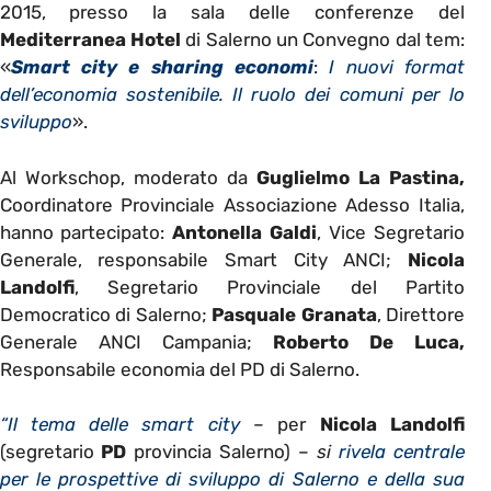
2015, presso la sala delle conferenze del
Mediterranea Hotel
di Salerno un Convegno dal tem:
«
Smart city e sharing economi
:
I nuovi format
dell’economia sostenibile. Il ruolo dei comuni per lo
sviluppo
».
Al Workschop, moderato da
Guglielmo La Pastina,
Coordinatore Provinciale Associazione Adesso Italia,
hanno partecipato:
Antonella Galdi
, Vice Segretario
Generale, responsabile Smart City ANCI;
Nicola
Landolfi
, Segretario Provinciale del Partito
Democratico di Salerno;
Pasquale Granata
, Direttore
Generale ANCI Campania;
Roberto De Luca,
Responsabile economia del PD di Salerno.
“Il tema delle smart city
– per
Nicola Landolfi
(segretario
PD
provincia Salerno) –
si
rivela centrale
per le prospettive di sviluppo di Salerno e della sua