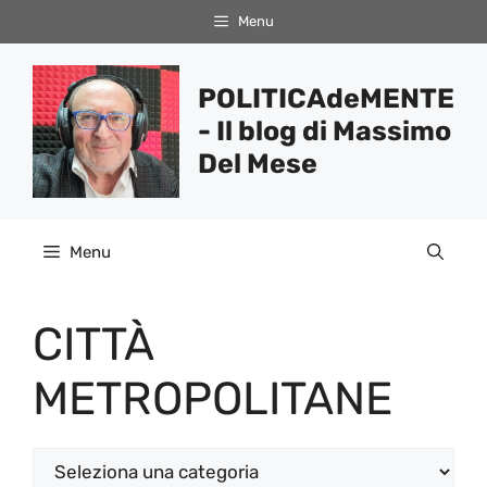
Vai
Menu
al
contenuto
POLITICAdeMENTE
- Il blog di Massimo
Del Mese
Menu
CITTÀ
METROPOLITANE
Categorie