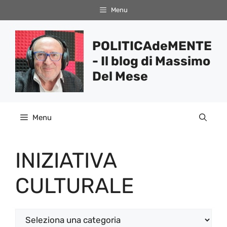
Vai
Menu
al
contenuto
POLITICAdeMENTE
- Il blog di Massimo
Del Mese
Menu
INIZIATIVA
CULTURALE
Categorie