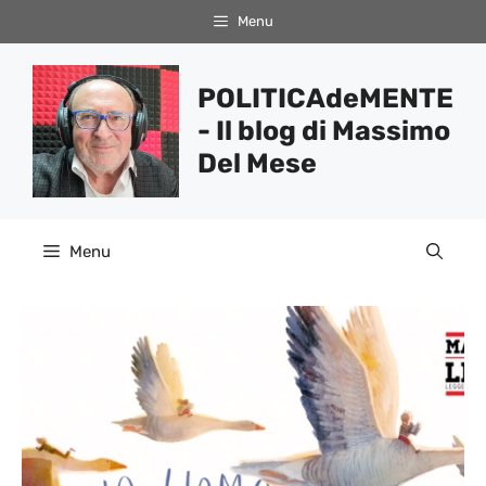
Vai
Menu
al
contenuto
POLITICAdeMENTE
- Il blog di Massimo
Del Mese
Menu