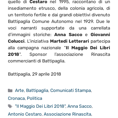
quello di
Cestaro
nel 1995, raccontano di un
insediamento etrusco, della colonia agricola, di
un territorio fertile e dai grandi obiettivi divenuto
Battipaglia Comune Autonomo nel 1929. Due le
voci narranti supportate da una carrellata
d’immagini storiche:
Anna Sacco
e
Giovanni
Colucci
. L’iniziativa
Martedi Letterari
partecipa
alla campagna nazionale “
Il Maggio Dei Libri
2018
“. Sponsor l’associazione Rinascita
commercianti di Battipaglia.
Battipaglia, 29 aprile 2018
Categorie
Arte
,
Battipaglia
,
Comunicati Stampa
,
Cronaca
,
Politica
Tag
"Il Maggio Dei Libri 2018"
,
Anna Sacco
,
Antonio Cestaro
,
Associazione Rinascita
,