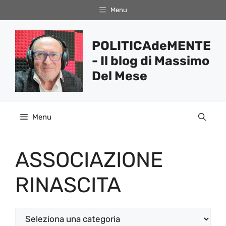
Vai
Menu
al
contenuto
POLITICAdeMENTE
- Il blog di Massimo
Del Mese
Menu
ASSOCIAZIONE
RINASCITA
Categorie