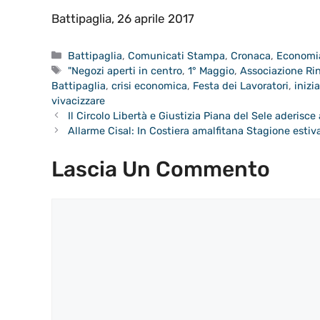
Battipaglia, 26 aprile 2017
Categorie
Battipaglia
,
Comunicati Stampa
,
Cronaca
,
Economi
Tag
"Negozi aperti in centro
,
1° Maggio
,
Associazione Ri
Battipaglia
,
crisi economica
,
Festa dei Lavoratori
,
inizi
vivacizzare
Il Circolo Libertà e Giustizia Piana del Sele aderisce 
Allarme Cisal: In Costiera amalfitana Stagione estiva
Lascia Un Commento
Commento