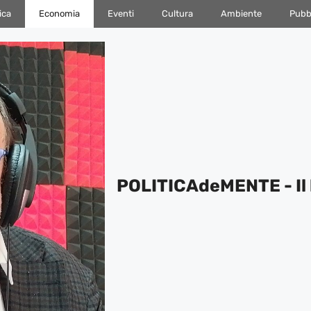
ica
Economia
Eventi
Cultura
Ambiente
Pubbl
POLITICAdeMENTE - Il 