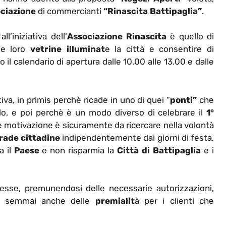
ciazione
di commercianti
“Rinascita Battipaglia”
.
l’iniziativa dell’
Associazione Rinascita
è quello di
 le loro
vetrine illuminat
e la città e consentire di
o il calendario di apertura dalle 10.00 alle 13.00 e dalle
iva, in primis perchè ricade in uno di quei “
ponti”
che
llo, e poi perchè è un modo diverso di celebrare il
1°
le motivazione è sicuramente da ricercare nella volontà
trade cittadine
indipendentemente dai giorni di festa,
a il
Paese
e non risparmia la
Città di Battipaglia
e i
gesse, premunendosi delle necessarie autorizzazioni,
semmai anche delle
premialit
à per i clienti che