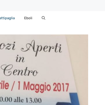
attipaglia
Eboli