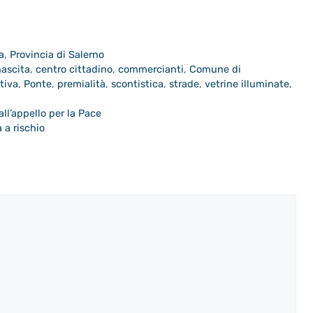
a
,
Provincia di Salerno
nascita
,
centro cittadino
,
commercianti
,
Comune di
ativa
,
Ponte
,
premialità
,
scontistica
,
strade
,
vetrine illuminate
,
all’appello per la Pace
 a rischio