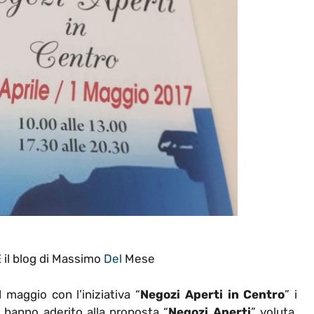
E
il blog di Massimo
Del
Mese
maggio con l’iniziativa “
Negozi Aperti in Centro
” i
o hanno aderito alla proposta “
Negozi Aperti
” voluta,