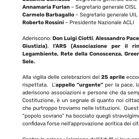
Annamaria Furlan
– Segretario generale CISL
Carmelo Barbagallo
– Segretario generale UIL
Roberto Rossini
– Presidente Nazionale ACLI
Aderiscono:
Don Luigi Ciotti
,
Alessandro Pace
Giustizia)
,
l’ARS (Associazione per il ri
Legambiente, Rete della Conoscenza, Greenpe
Sele.
Alla vigilia delle celebrazioni del
25 aprile
eccoc
rispettata. L’
appello “urgente”
per la pace, l
aderiscono associazioni e persone che da sempre
Costituzione, è un segnale di quanto noi cittad
che purtroppo troviamo nelle Istituzioni. Quest
“popolo sovrano” ha bocciato quegli stravolgime
confidava forse nell’approvazione acritica dei cit