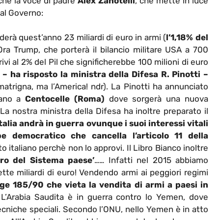
nche la voce di padre
Alex Zanotelli
, che mette in luce
dal Governo:
nderà quest’anno 23 miliardi di euro in armi (
l’1,18% del
 Ora Trump, che porterà il bilancio militare USA a 700
rrivi al 2% del Pil che significherebbe 100 milioni di euro
 – ha risposto la ministra della Difesa R. Pinotti –
atrigna, ma l’America! ndr). La Pinotti ha annunciato
iano a
Centocelle (Roma)
dove sorgerà una nuova
 La nostra ministra della Difesa ha inoltre preparato il
Italia andrà in guerra ovunque i suoi interessi vitali
e democratico che cancella l’articolo 11 della
italiano perchè non lo approvi. Il Libro Bianco inoltre
stro del Sistema paese’
…… Infatti nel 2015 abbiamo
ette miliardi di euro! Vendendo armi ai peggiori regimi
ge 185/90 che vieta la vendita di armi a paesi in
.
L’Arabia Saudita è in guerra contro lo Yemen, dove
 tecniche speciali. Secondo l’ONU, nello Yemen è in atto