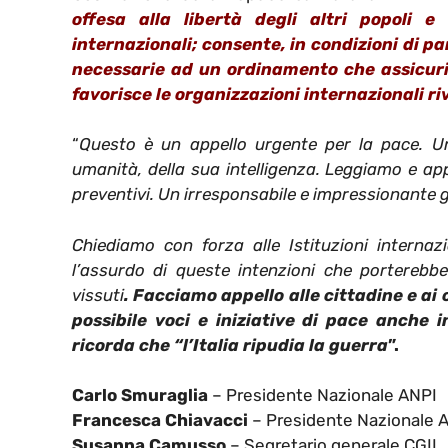
offesa alla libertà degli altri popoli 
internazionali; consente, in condizioni di pari
necessarie ad un ordinamento che assicuri 
favorisce le organizzazioni internazionali ri
“
Questo è un appello urgente per la pace. Un 
umanità, della sua intelligenza. Leggiamo e app
preventivi. Un irresponsabile e impressionante 
Chiediamo con forza alle Istituzioni interna
l’assurdo di queste intenzioni che porterebbe
vissuti
. Facciamo appello alle cittadine e ai c
possibile voci e iniziative di pace anche
ricorda che “l’Italia ripudia la guerra
”.
Carlo Smuraglia
– Presidente Nazionale ANPI
Francesca Chiavacci
– Presidente Nazionale 
Susanna Camusso
– Segretario generale CGIL