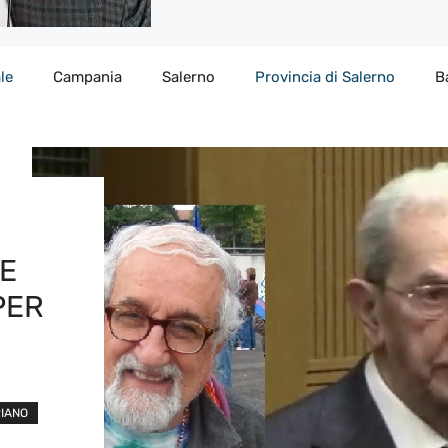
le
Campania
Salerno
Provincia di Salerno
B
LE
PER
PIANO