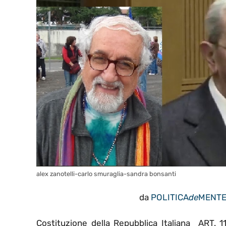
alex zanotelli-carlo smuraglia-sandra bonsanti
da
POLITICA
de
MENT
Costituzione della Repubblica Italiana ART. 