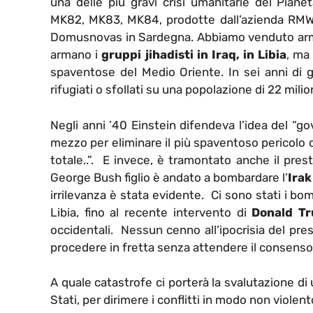
una delle più gravi crisi umanitarie del Pian
MK82, MK83, MK84, prodotte dall’azienda RMW I
Domusnovas in Sardegna. Abbiamo venduto armi a
armano i
gruppi jihadisti in Iraq, in Libia
, ma
spaventose del Medio Oriente. In sei anni di g
rifugiati o sfollati su una popolazione di 22 milion
Negli anni ’40 Einstein difendeva l’idea del “g
mezzo per eliminare il più spaventoso pericolo di
totale..”. E invece, è tramontato anche il prest
George Bush figlio è andato a bombardare l’
Irak
irrilevanza è stata evidente. Ci sono stati i b
Libia, fino al recente intervento di
Donald T
occidentali. Nessun cenno all’ipocrisia del pre
procedere in fretta senza attendere il consenso
A quale catastrofe ci porterà la svalutazione di
Stati, per dirimere i conflitti in modo non violen