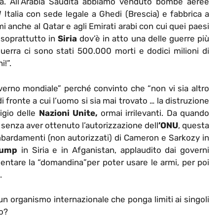
eta. All’Arabia Saudita abbiamo venduto bombe aeree
talia con sede legale a Ghedi (Brescia) e fabbrica a
nche al Qatar e agli Emirati arabi con cui quei paesi
 soprattutto in
Siria
dov’è in atto una delle guerre più
uerra ci sono stati 500.000 morti e dodici milioni di
i!”.
overno mondiale” perché convinto che “non vi sia altro
 fronte a cui l’uomo si sia mai trovato … la distruzione
igio delle
Nazioni Unite,
ormai irrilevanti. Da quando
senza aver ottenuto l’autorizzazione dell
’ONU
, questa
ombardamenti (non autorizzati) di Cameron e Sarkozy in
rump
in Siria e in Afganistan, applaudito dai governi
sentare la “domandina”per poter usare le armi, per poi
.
 un organismo internazionale che ponga limiti ai singoli
to?