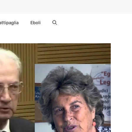
attipaglia
Eboli