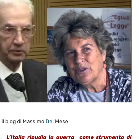
E
il blog di Massimo
Del
Mese
11:
L’Italia ripudia la guerra come strumento di