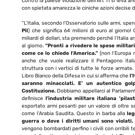
Contro la palese violazione dell’Art 11 si leva a
con spietata amarezza le ciniche azioni decise 
“L’Italia, secondo l’Osservatorio sulle armi, spe
Pil
) che significa 64 milioni di euro al giorno!
miliardi di dollari, sta premendo perché l’Italia a
al giorno.
“Pronti a rivedere le spese militari
come ce lo chiede l’America.”
(non l’Europa m
anche che vuole realizzare il Pentagono ital
struttura con i vertici di tutte le forze armate.
Libro Bianco della Difesa in cui si afferma che
l’
saranno minacciati. E’ un autentico golp
Costituzione.
Dobbiamo appellarci al Parlamento 
definisce
l’industria militare italiana ‘pila
esportato armi pesanti per un valore di oltre s
come l’Arabia Saudita. Questo in barba alla
leg
guerra o dove i diritti umani sono violati
vengono bombardati perfino i civili con orribili