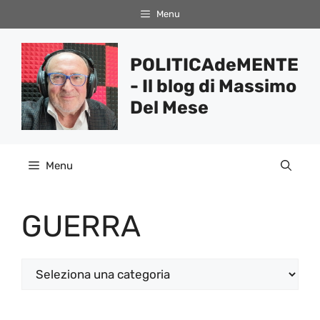
Vai
Menu
al
contenuto
POLITICAdeMENTE
- Il blog di Massimo
Del Mese
Menu
GUERRA
Categorie