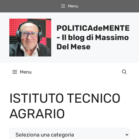
Vai
Menu
al
contenuto
POLITICAdeMENTE
- Il blog di Massimo
Del Mese
Menu
ISTITUTO TECNICO
AGRARIO
Categorie