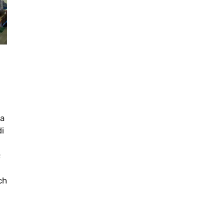
ia
di
;
ch