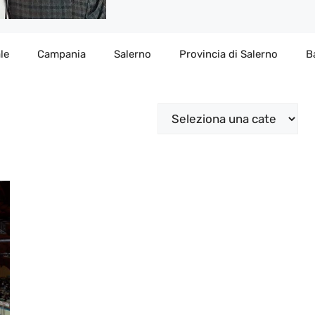
le
Campania
Salerno
Provincia di Salerno
B
Categorie