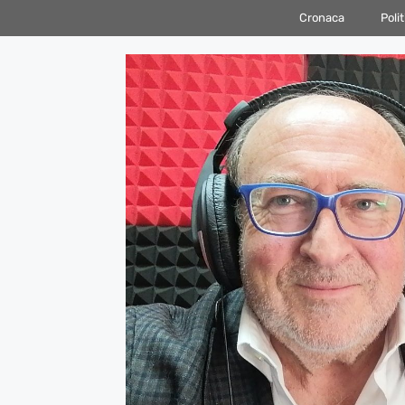
Vai
Cronaca
Polit
al
contenuto