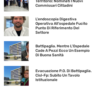
Territorio: Nominati I Nuovi
Commissari Cittadini
L’endoscopia Digestiva
Operativa All’ospedale Fucito
Punto Di Riferimento Del
Settore
Battipaglia. Mentre L’Ospedale
Cade A Pezzi Ecco Un Esempio
Di Buona Sanità
Evacuazione P.O. Di Battipaglia.
Cisl-Fp: Subito Un Tavolo
Istituzionale