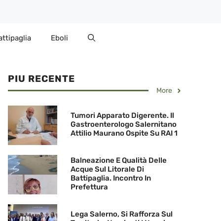
attipaglia
Eboli
PIU RECENTE
More
Tumori Apparato Digerente. Il
Gastroenterologo Salernitano
Attilio Maurano Ospite Su RAI 1
Balneazione E Qualità Delle
Acque Sul Litorale Di
Battipaglia. Incontro In
Prefettura
Lega Salerno, Si Rafforza Sul