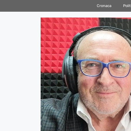
Vai
Cronaca
Polit
al
contenuto