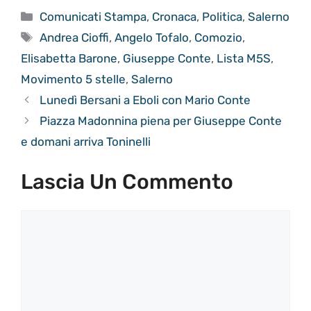
Categorie
Comunicati Stampa
,
Cronaca
,
Politica
,
Salerno
Tag
Andrea Cioffi
,
Angelo Tofalo
,
Comozio
,
Elisabetta Barone
,
Giuseppe Conte
,
Lista M5S
,
Movimento 5 stelle
,
Salerno
Lunedì Bersani a Eboli con Mario Conte
Piazza Madonnina piena per Giuseppe Conte
e domani arriva Toninelli
Lascia Un Commento
Commento