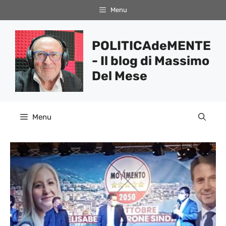
Vai
Menu
al
contenuto
POLITICAdeMENTE
- Il blog di Massimo
Del Mese
Menu