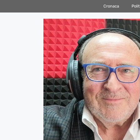
Vai
Cronaca
Polit
al
contenuto