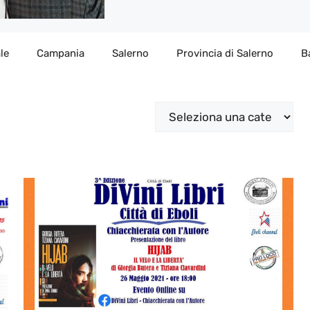
le
Campania
Salerno
Provincia di Salerno
B
Categorie