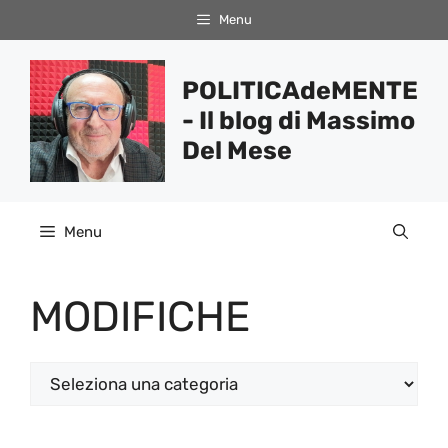
Vai
Menu
al
contenuto
POLITICAdeMENTE
- Il blog di Massimo
Del Mese
Menu
MODIFICHE
Categorie