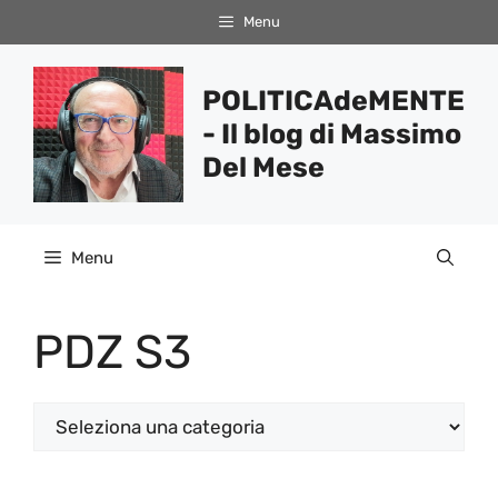
Vai
Menu
al
contenuto
POLITICAdeMENTE
- Il blog di Massimo
Del Mese
Menu
PDZ S3
Categorie