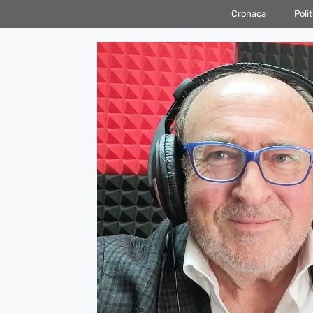
Vai
Cronaca
Polit
al
contenuto