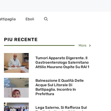
attipaglia
Eboli
PIU RECENTE
More
Tumori Apparato Digerente. Il
Gastroenterologo Salernitano
Attilio Maurano Ospite Su RAI 1
Balneazione E Qualità Delle
Acque Sul Litorale Di
Battipaglia. Incontro In
Prefettura
Lega Salerno, Si Rafforza Sul