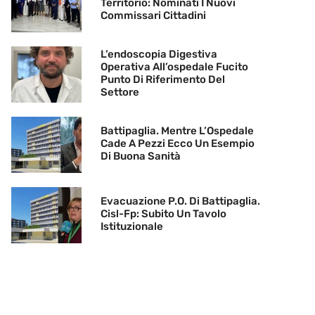
Territorio: Nominati I Nuovi
Commissari Cittadini
L’endoscopia Digestiva
Operativa All’ospedale Fucito
Punto Di Riferimento Del
Settore
Battipaglia. Mentre L’Ospedale
Cade A Pezzi Ecco Un Esempio
Di Buona Sanità
Evacuazione P.O. Di Battipaglia.
Cisl-Fp: Subito Un Tavolo
Istituzionale