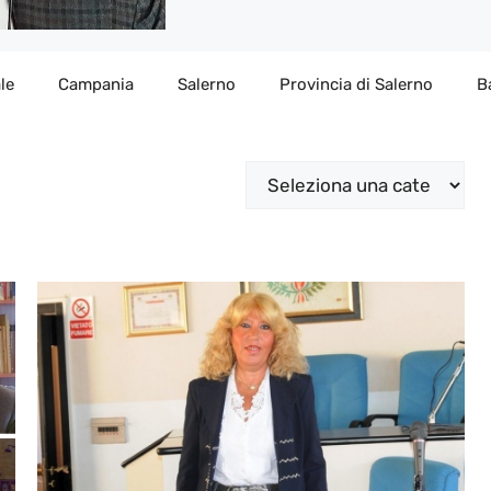
le
Campania
Salerno
Provincia di Salerno
B
Categorie