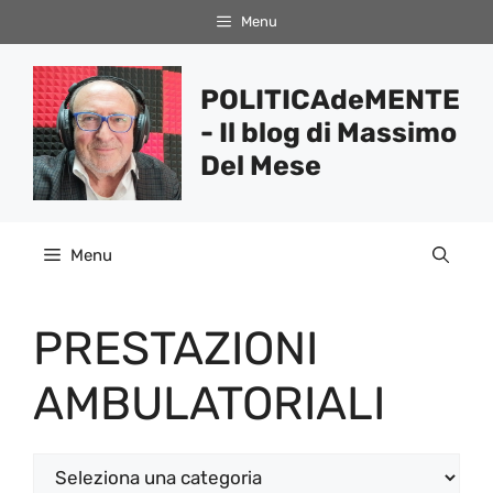
Vai
Menu
al
contenuto
POLITICAdeMENTE
- Il blog di Massimo
Del Mese
Menu
PRESTAZIONI
AMBULATORIALI
Categorie