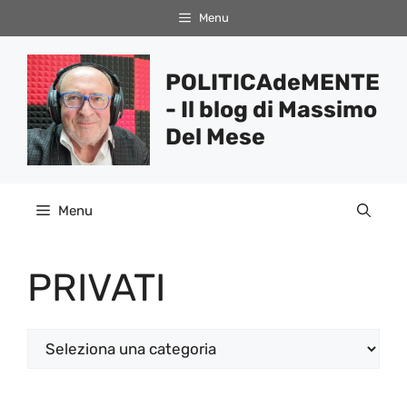
Vai
Menu
al
contenuto
POLITICAdeMENTE
- Il blog di Massimo
Del Mese
Menu
PRIVATI
Categorie