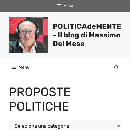
Vai
Menu
al
contenuto
POLITICAdeMENTE
- Il blog di Massimo
Del Mese
Menu
PROPOSTE
POLITICHE
Categorie