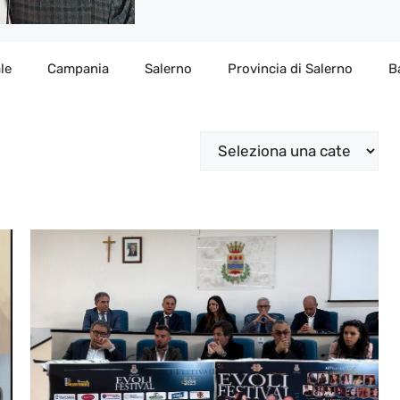
le
Campania
Salerno
Provincia di Salerno
B
Categorie