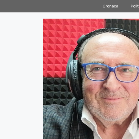
Vai
Cronaca
Polit
al
contenuto