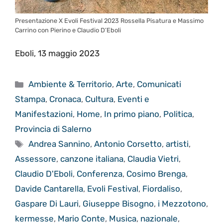
Presentazione X Evoli Festival 2023 Rossella Pisatura e Massimo
Carrino con Pierino e Claudio D’Eboli
Eboli, 13 maggio 2023
Categorie
Ambiente & Territorio
,
Arte
,
Comunicati
Stampa
,
Cronaca
,
Cultura
,
Eventi e
Manifestazioni
,
Home
,
In primo piano
,
Politica
,
Provincia di Salerno
Tag
Andrea Sannino
,
Antonio Corsetto
,
artisti
,
Assessore
,
canzone italiana
,
Claudia Vietri
,
Claudio D'Eboli
,
Conferenza
,
Cosimo Brenga
,
Davide Cantarella
,
Evoli Festival
,
Fiordaliso
,
Gaspare Di Lauri
,
Giuseppe Bisogno
,
i Mezzotono
,
kermesse
,
Mario Conte
,
Musica
,
nazionale
,