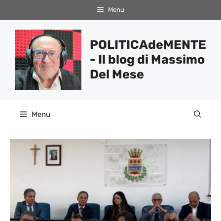
Vai
Menu
al
contenuto
POLITICAdeMENTE
- Il blog di Massimo
Del Mese
Menu