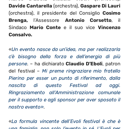
Davide Cantarella
(orchestra),
Gaspare Di Lauri
(orchestra), il presidente del Consiglio
Cosimo
Brenga,
l’Assessore
Antonio Corsetto
, il
Sindaco
Mario Conte
e il suo vice
Vincenzo
Consalvo.
«
Un evento nasce da un’idea, ma per realizzarla
c’è bisogno della forza e dell’energia di più
persone
. – ha dichiarato
Claudio D’Eboli
, patron
del festival –
Mi preme ringraziare mio fratello
Pierino per esser un punto di riferimento, dalla
nascita di questo Festival ad oggi.
Ringraziamento all’Amministrazione comunale
per il supporto e agli sponsor per aver sposato il
nostro evento»
.
«
La formula vincente dell’Evoli festival è che è
una famiglia, non solo l’evento in sé. L’Evoli per