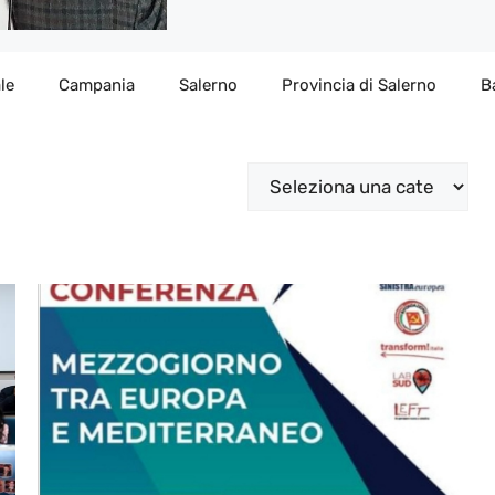
le
Campania
Salerno
Provincia di Salerno
B
Categorie