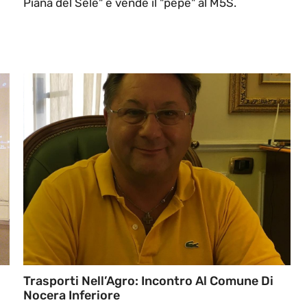
Piana del Sele" e vende il "pepe" al M5S.
Trasporti Nell’Agro: Incontro Al Comune Di
Nocera Inferiore