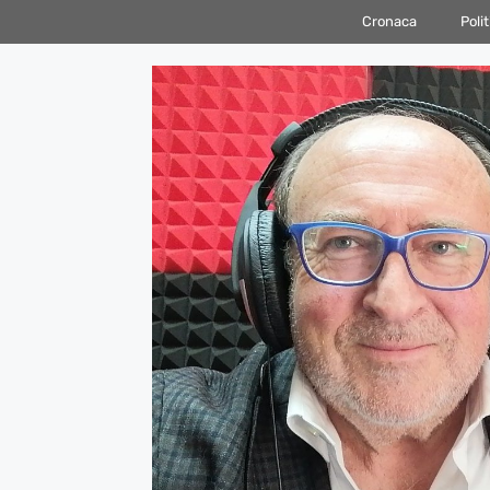
Vai
Cronaca
Polit
al
contenuto