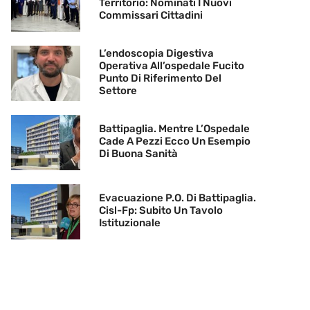
Territorio: Nominati I Nuovi
Commissari Cittadini
L’endoscopia Digestiva
Operativa All’ospedale Fucito
Punto Di Riferimento Del
Settore
Battipaglia. Mentre L’Ospedale
Cade A Pezzi Ecco Un Esempio
Di Buona Sanità
Evacuazione P.O. Di Battipaglia.
Cisl-Fp: Subito Un Tavolo
Istituzionale