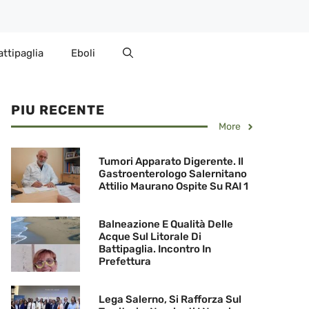
attipaglia
Eboli
PIU RECENTE
More
Tumori Apparato Digerente. Il
Gastroenterologo Salernitano
Attilio Maurano Ospite Su RAI 1
Balneazione E Qualità Delle
Acque Sul Litorale Di
Battipaglia. Incontro In
Prefettura
Lega Salerno, Si Rafforza Sul