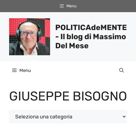
Vai
Menu
al
contenuto
POLITICAdeMENTE
- Il blog di Massimo
Del Mese
Menu
GIUSEPPE BISOGNO
Categorie