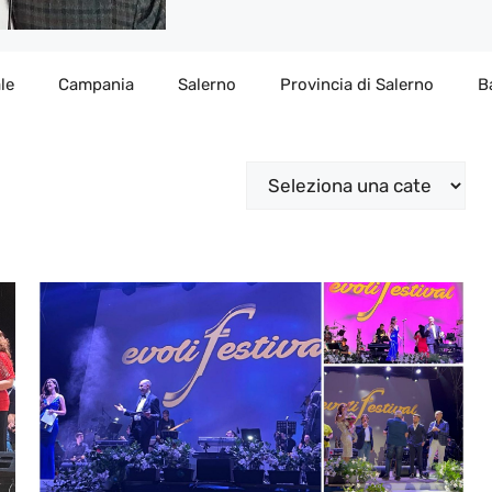
le
Campania
Salerno
Provincia di Salerno
B
Categorie