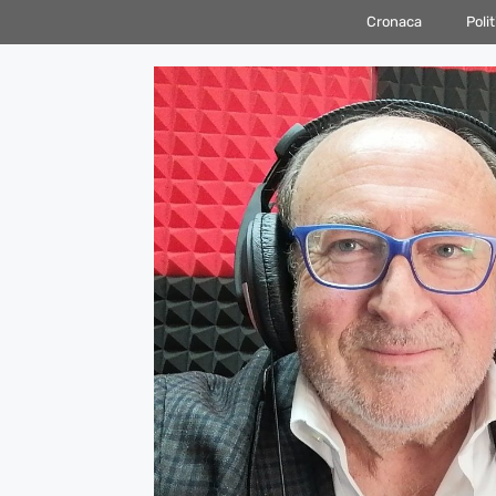
Vai
Cronaca
Polit
al
contenuto