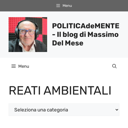
Vai
Menu
al
contenuto
POLITICAdeMENTE
- Il blog di Massimo
Del Mese
Menu
REATI AMBIENTALI
Categorie