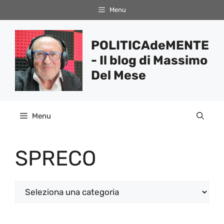
Vai
Menu
al
contenuto
POLITICAdeMENTE
- Il blog di Massimo
Del Mese
Menu
SPRECO
Categorie