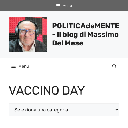
Vai
Menu
al
contenuto
POLITICAdeMENTE
- Il blog di Massimo
Del Mese
Menu
VACCINO DAY
Categorie